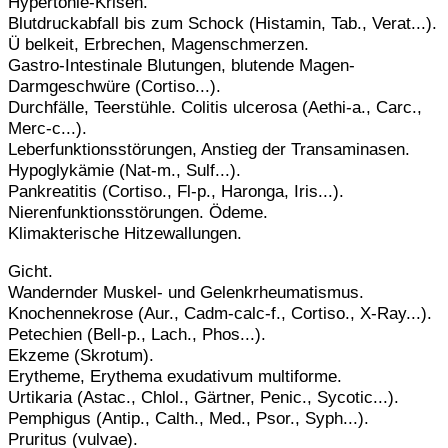
Hypertonie-Krisen.
Blutdruckabfall bis zum Schock (Histamin, Tab., Verat...).
Ü belkeit, Erbrechen, Magenschmerzen.
Gastro-Intestinale Blutungen, blutende Magen-
Darmgeschwüre (Cortiso...).
Durchfälle, Teerstühle. Colitis ulcerosa (Aethi-a., Carc.,
Merc-c...).
Leberfunktionsstörungen, Anstieg der Transaminasen.
Hypoglykämie (Nat-m., Sulf...).
Pankreatitis (Cortiso., Fl-p., Haronga, Iris...).
Nierenfunktionsstörungen. Ödeme.
Klimakterische Hitzewallungen.
Gicht.
Wandernder Muskel- und Gelenkrheumatismus.
Knochennekrose (Aur., Cadm-calc-f., Cortiso., X-Ray...).
Petechien (Bell-p., Lach., Phos...).
Ekzeme (Skrotum).
Erytheme, Erythema exudativum multiforme.
Urtikaria (Astac., Chlol., Gärtner, Penic., Sycotic...).
Pemphigus (Antip., Calth., Med., Psor., Syph...).
Pruritus (vulvae).