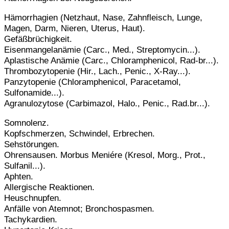
Hämorrhagien (Netzhaut, Nase, Zahnfleisch, Lunge,
Magen, Darm, Nieren, Uterus, Haut).
Gefäßbrüchigkeit.
Eisenmangelanämie (Carc., Med., Streptomycin...).
Aplastische Anämie (Carc., Chloramphenicol, Rad-br...).
Thrombozytopenie (Hir., Lach., Penic., X-Ray...).
Panzytopenie (Chloramphenicol, Paracetamol,
Sulfonamide...).
Agranulozytose (Carbimazol, Halo., Penic., Rad.br...).
Somnolenz.
Kopfschmerzen, Schwindel, Erbrechen.
Sehstörungen.
Ohrensausen. Morbus Meniére (Kresol, Morg., Prot.,
Sulfanil...).
Aphten.
Allergische Reaktionen.
Heuschnupfen.
Anfälle von Atemnot; Bronchospasmen.
Tachykardien.