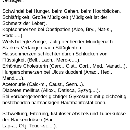
versagen.
Schwindel bei Hunger, beim Gehen, beim Hochblicken.
Schläfrigkeit, Große Müdigkeit (Müdigkeit ist der
Schmerz der Leber).
Kopfschmerzen bei Obstipation (Aloe, Bry., Nat-s.,
Podo.....).
Weiß belegte Zunge, faulig riechender Mundgeruch.
Starkes Verlangen nach Süßigkeiten.
Halsschmerzen schlechter durch Schlucken von
Flüssigkeit (Bell., Lach., Merc-c....).
Erhöhtes Cholesterin (Carc., Cist., Cort., Med., Vanad...).
Hungerschmerzen bei Ulcus duodeni (Anac., Hed.,
Mand.....).
Acetonurie (Calc-m., Caust., Senn...).
Diabetes mellitus (Allox., Datisca, Syzyg....).
Bei vorübergehender gichtiger Glykosurie mit gleichzeitig
bestehenden hartnäckigen Hautmanifestationen.
Schwellung, Eiterung, fistulöser Abszeß und Tuberkulose
der Nackendrüsen (Bac.,
Lap-a., Ol.j. Teucr-sc....).